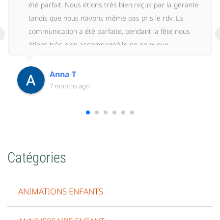
été parfait. Nous étions très bien reçus par la gérante
tandis que nous n’avons même pas pris le rdv. La
‹
communication a été parfaite, pendant la fête nous
étions très bien accompagné.Je ne peux que
recommander Eklabul et son personnel, un grand
merci à toute l’équipe!
Anna T
7 months ago
Catégories
ANIMATIONS ENFANTS