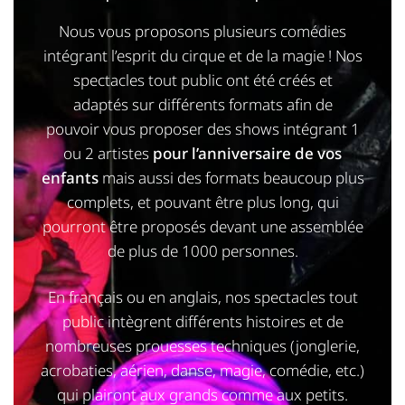
Nous vous proposons plusieurs comédies
intégrant l’esprit du cirque et de la magie ! Nos
spectacles tout public ont été créés et
adaptés sur différents formats afin de
pouvoir vous proposer des shows intégrant 1
ou 2 artistes
pour l’anniversaire de vos
enfants
mais aussi des formats beaucoup plus
complets, et pouvant être plus long, qui
pourront être proposés devant une assemblée
de plus de 1000 personnes.
En français ou en anglais, nos spectacles tout
public intègrent différents histoires et de
nombreuses prouesses techniques (jonglerie,
acrobaties, aérien, danse, magie, comédie, etc.)
qui plairont aux grands comme aux petits.