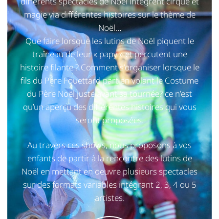
différents spectacles de Noël intègrent cirque et
magie via différentes histoires sur le thème de
Noël…
Que faire lorsque les lutins de Noël piquent le
traîneau de leur « papy » et percutent une
histoire filante ? Comment s’organiser lorsque le
fils du Père Fouettard part en volant le Costume
du Père Noël juste avant sa tournée? ce n’est
qu’un aperçu des différentes histoires qui vous
seront proposées.
Au travers ces shows, nous proposons à vos
enfants de partir à la rencontre des lutins de
Noël en mettant en oeuvre plusieurs spectacles
sur des formats variables intégrant 2, 3, 4 ou 5
artistes.