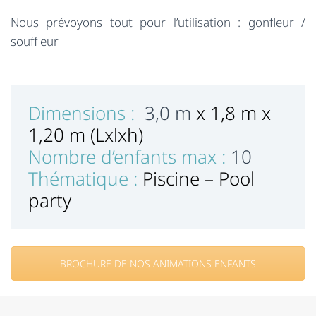
Nous prévoyons tout pour l’utilisation : gonfleur /
souffleur
Dimensions :
3,0 m
x 1,8 m x
1,20 m (Lxlxh)
Nombre d’enfants max :
10
Thématique :
Piscine – Pool
party
BROCHURE DE NOS ANIMATIONS ENFANTS