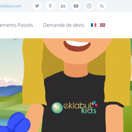
eklabul.com
ements Passés
Demande de devis