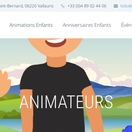
nt-Bernard, 06220 Vallauris
+33 (0)4 89 02 44 06
kids@
Animations Enfants
Anniversaires Enfants
Évén
ANIMATEURS