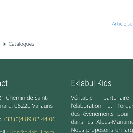
Article s
Catalogues
act
Eklabul Kids
1 Chemin de Saint-
Véritable partenair
nard, 06220 Vallauris
l'élaboration et l’orga
des événements pour 
 :
+33 (0)4 89 02 44 06
dans les Alpes-Maritime
Nous proposons un larg
il :
kids@eklabul.com