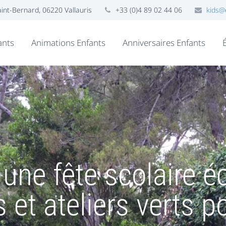
nt-Bernard, 06220 Vallauris
+33 (0)4 89 02 44 06
kids@
ants
Animations Enfants
Anniversaires Enfants
une fête scolaire é
 et ateliers verts p