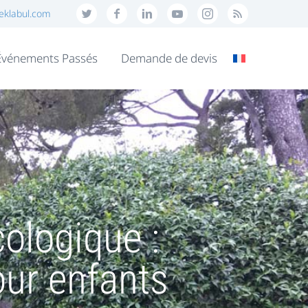
eklabul.com
Événements Passés
Demande de devis
cologique :
our enfants