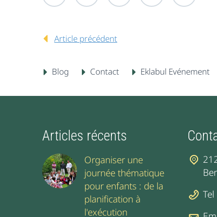
Article précédent
Blog
Contact
Eklabul Evénement
Articles récents
Cont
212
Organiser une
Ber
journée thématique
pour enfants : de la
Tel
planification à
l'exécution
Ema