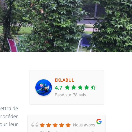
EKLABUL
4.7
Basé sur 78 avis
mettra de
procéder
our leur
Nous avons