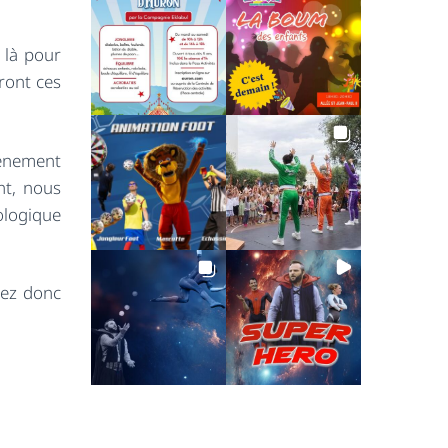
i là pour
ront ces
vénement
nt, nous
ologique
rez donc