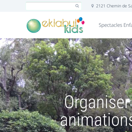
2121 Chemin de Sai
Spectacles Enf
Organiser 
animations