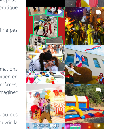
 pratique
i ne pas
imations
itier en
fantômes,
imaginer
s ou des
ouvrir la