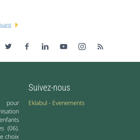
uivant
Suivez-nous
e pour
Eklabul - Evenements
nisation
enfants
s (06).
e choix