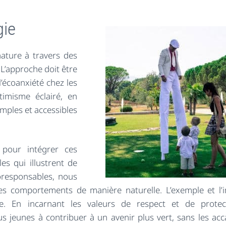
anniversaire de rêve pour
fils de 5 ans! Mille merci à 
gie
Philippe !
nature à travers des
L’approche doit être
l’écoanxiété chez les
Cynthia JULIEN
ptimisme éclairé, en
6 years ago
imples et accessibles
pour intégrer ces
es qui illustrent de
oresponsables, nous
s comportements de manière naturelle. L’exemple et l’i
e. En incarnant les valeurs de respect et de protec
s jeunes à contribuer à un avenir plus vert, sans les acc