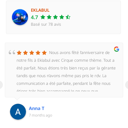
EKLABUL
4.7
Basé sur 78 avis
Nous avons fêté l’anniversaire de
notre fils à Eklabul avec Cirque comme thème. Tout a
été parfait. Nous étions très bien reçus par la gérante
tandis que nous n’avons même pas pris le rdv. La
‹
communication a été parfaite, pendant la fête nous
étions très bien accompagné.Je ne peux que
recommander Eklabul et son personnel, un grand
merci à toute l’équipe!
Anna T
7 months ago