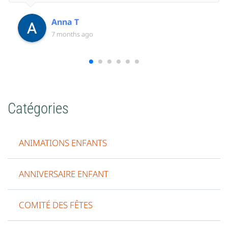
recommander Eklabul et son personnel, un grand
merci à toute l’équipe!
Anna T
7 months ago
Catégories
ANIMATIONS ENFANTS
ANNIVERSAIRE ENFANT
COMITÉ DES FÊTES