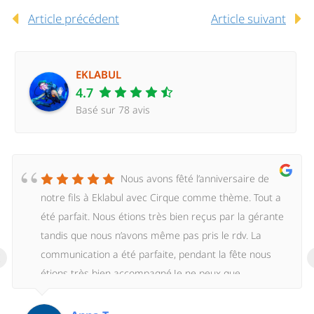
Article précédent
Article suivant
EKLABUL
4.7
Basé sur 78 avis
Nous avons fêté l’anniversaire de
notre fils à Eklabul avec Cirque comme thème. Tout a
été parfait. Nous étions très bien reçus par la gérante
tandis que nous n’avons même pas pris le rdv. La
‹
communication a été parfaite, pendant la fête nous
étions très bien accompagné.Je ne peux que
recommander Eklabul et son personnel, un grand
merci à toute l’équipe!